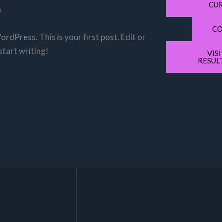
CU
n
CO
dPress. This is your first post. Edit or
 start writing!
VIS
RESUL