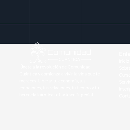
Enl
Inicio
Únete a la revolución de Comunidad
Sobre
Cuántica y comienza a vivir la vida que te
Curs
mereces. Liberar tu economía, tus
Servi
emociones, tus relaciones, tu tiempo y tu
Inscr
herencia kármica te hará sentir genial.
Cont
© 2026Comunidad Cuántica. All Rights Reserved.