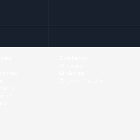
aces
Contacto
España
 Amelia
click aquí
os
L-V de 10hs-20hrs
cios
ipción
acto