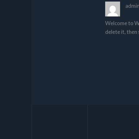
admi
Welcome to Wor
delete it, then