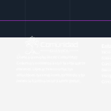
Enl
Inicio
Únete a la revolución de Comunidad
Sobre
Cuántica y comienza a vivir la vida que te
Curs
mereces. Liberar tu economía, tus
Servi
emociones, tus relaciones, tu tiempo y tu
Inscr
herencia kármica te hará sentir genial.
Cont
© 2026Comunidad Cuántica. All Rights Reserved.