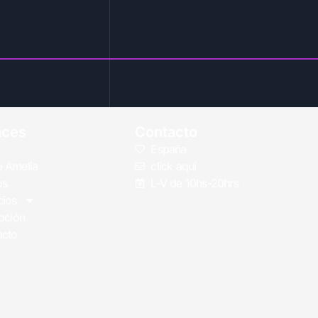
aces
Contacto
España
 Amelia
click aquí
os
L-V de 10hs-20hrs
cios
ipción
acto