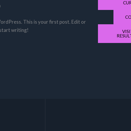
CU
n
CO
dPress. This is your first post. Edit or
 start writing!
VIS
RESUL