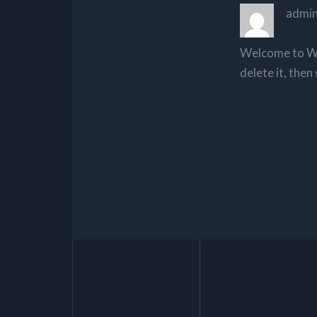
admi
Welcome to Wor
delete it, then