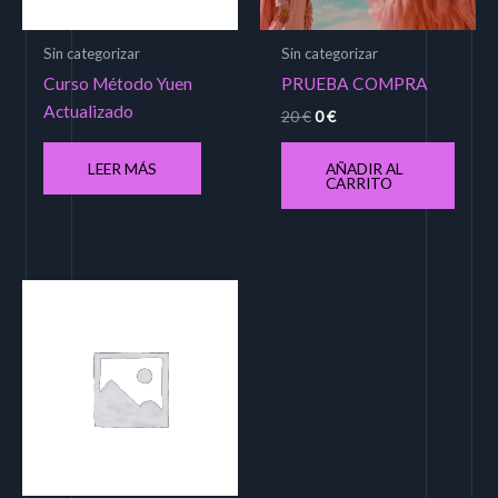
Sin categorizar
Sin categorizar
Curso Método Yuen
PRUEBA COMPRA
Actualizado
20
€
0
€
AÑADIR AL
LEER MÁS
CARRITO