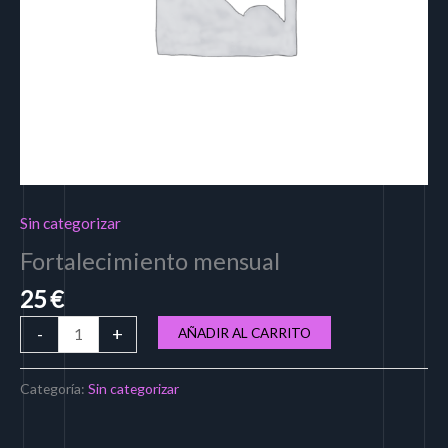
Sin categorizar
Fortalecimiento mensual
25
€
-
+
AÑADIR AL CARRITO
Categoría:
Sin categorizar